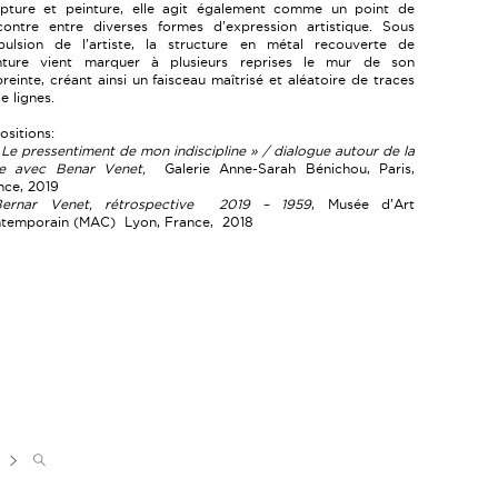
lpture et peinture, elle agit également comme un point de
contre entre diverses formes d’expression artistique. Sous
mpulsion de l’artiste, la structure en métal recouverte de
nture vient marquer à plusieurs reprises le mur de son
reinte, créant ainsi un faisceau maîtrisé et aléatoire de traces
e lignes.
ositions:
 Le pressentiment de mon indiscipline » / dialogue autour de la
ne avec Benar Venet,
Galerie Anne-Sarah Bénichou, Paris,
nce, 2019
Bernar Venet, rétrospective 2019 – 1959
, Musée d’Art
temporain (MAC) Lyon, France, 2018