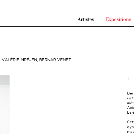
Artistes
Expositions
"
,
VALÉRIE MRÉJEN,
BERNAR VENET
Ber
La L
mémo
Aci
bar
Cet
dyn
mat