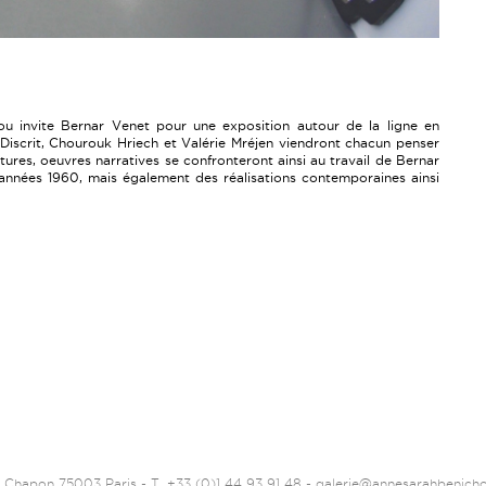
u invite Bernar Venet pour une exposition autour de la ligne en
n Discrit, Chourouk Hriech et Valérie Mréjen viendront chacun penser
ures, oeuvres narratives se confronteront ainsi au travail de Bernar
s années 1960, mais également des réalisations contemporaines ainsi
 Chapon 75003 Paris - T. +33 (0)1 44 93 91 48 -
galerie@annesarahbenich