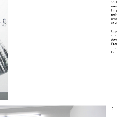
scu
ren
l’i
pei
emp
et d
Exp
-
«
lig
Fra
-
Con