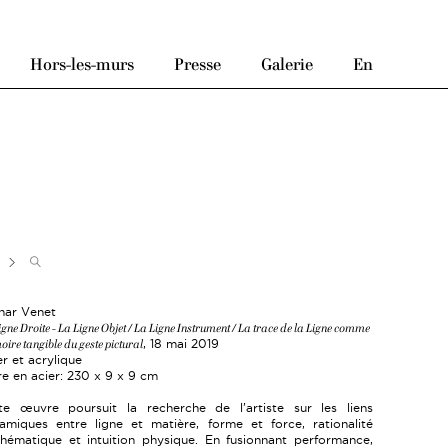
Hors-les-murs
Presse
Galerie
En
nar Venet
igne Droite - La Ligne Objet / La Ligne Instrument / La trace de la Ligne comme
ire tangible du geste pictural
, 18 mai 2019
er et acrylique
re en acier: 230 x 9 x 9 cm
te œuvre poursuit la recherche de l’artiste sur les liens
amiques entre ligne et matière, forme et force, rationalité
hématique et intuition physique. En fusionnant performance,