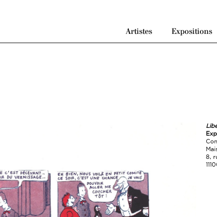
Artistes
Expositions
Lib
Exp
Com
Mai
8, 
111