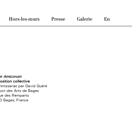
Hors-les-murs
Presse
Galerie
En
er Amicorum
osition collective
missariat par David Quéré
son des Arts de Bages
rue des Remparts
00 Bages, France