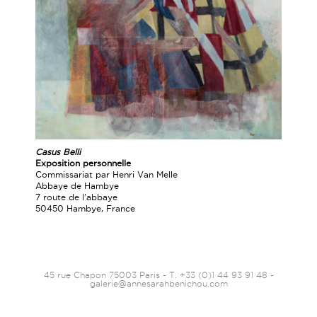
Casus Belli
Exposition personnelle
Commissariat par Henri Van Melle
Abbaye de Hambye
7 route de l'abbaye
50450 Hambye, France
45 rue Chapon 75003 Paris - T. +33 (0)1 44 93 91 48 -
galerie@annesarahbenichou.com