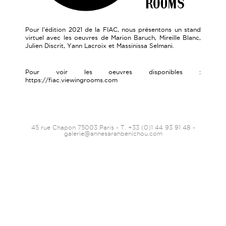
Pour l'édition 2021 de la FIAC, nous présentons un stand
virtuel avec les oeuvres de Marion Baruch, Mireille Blanc,
Julien Discrit, Yann Lacroix et Massinissa Selmani.
Pour voir les oeuvres disponibles :
https://fiac.viewingrooms.com
45 rue Chapon 75003 Paris - T. +33 (0)1 44 93 91 48 -
galerie@annesarahbenichou.com