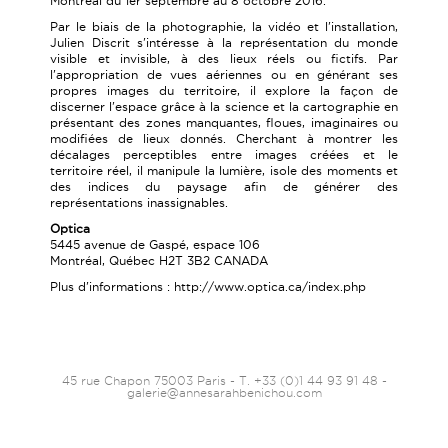
Montréal du 1er septembre au 8 octobre 2016.
Par le biais de la photographie, la vidéo et l'installation,
Julien Discrit s'intéresse à la représentation du monde
visible et invisible, à des lieux réels ou fictifs. Par
l'appropriation de vues aériennes ou en générant ses
propres images du territoire, il explore la façon de
discerner l'espace grâce à la science et la cartographie en
présentant des zones manquantes, floues, imaginaires ou
modifiées de lieux donnés. Cherchant à montrer les
décalages perceptibles entre images créées et le
territoire réel, il manipule la lumière, isole des moments et
des indices du paysage afin de générer des
représentations inassignables.
Optica
5445 avenue de Gaspé, espace 106
Montréal, Québec H2T 3B2 CANADA
Plus d'informations :
http://www.optica.ca/index.php
45 rue Chapon 75003 Paris - T. +33 (0)1 44 93 91 48 -
galerie@annesarahbenichou.com